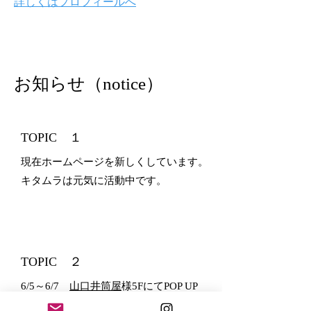
​詳しくはプロフィールへ
​お知らせ（notice）
​TOPIC １
現在ホームページを新しくしています。
キタムラは元気に活動中です。
TOPIC ２
6/5～6/7
山口井筒屋
様5FにてPOP UP​
​6/6（土）14時～ ライブペイント＆サ