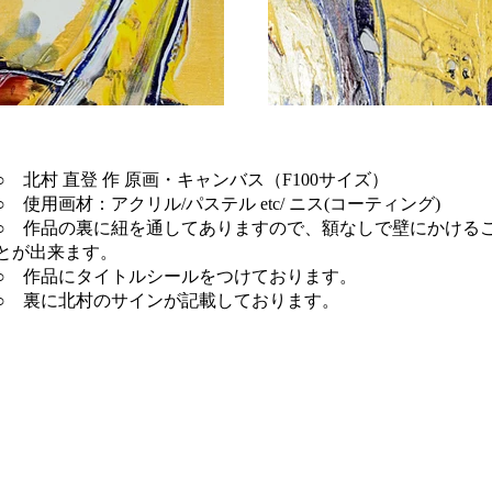
○ 北村 直登 作 原画・キャンバス（F100サイズ）
○ 使用画材：アクリル/パステル etc/ ニス(コーティング)
○ 作品の裏に紐を通してありますので、額なしで壁にかける
とが出来ます。
○ 作品にタイトルシールをつけております。
○ 裏に北村のサインが記載しております。